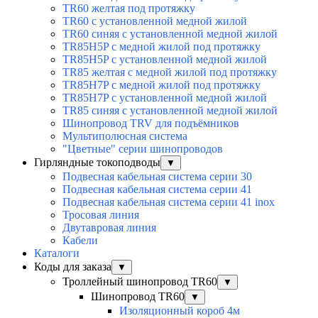
TR60 желтая под протяжку
TR60 с установленной медной жилой
TR60 синяя с установленной медной жилой
TR85H5P с медной жилой под протяжку
TR85H5P с установленной медной жилой
TR85 желтая с медной жилой под протяжку
TR85H7P с медной жилой под протяжку
TR85H7P с установленной медной жилой
TR85 синяя с установленной медной жилой
Шинопровод TRV для подъёмников
Мультиполюсная система
"Цветные" серии шинопроводов
Гирляндные токоподводы
▼
Подвесная кабельная система серии 30
Подвесная кабельная система серии 41
Подвесная кабельная система серии 41 inox
Тросовая линия
Двутавровая линия
Кабели
Каталоги
Коды для заказа
▼
Троллейный шинопровод TR60
▼
Шинопровод TR60
▼
Изоляционный короб 4м