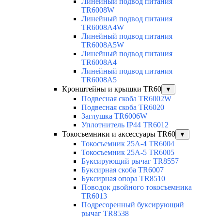
Линейный подвод питания
TR6008W
Линейный подвод питания
TR6008A4W
Линейный подвод питания
TR6008A5W
Линейный подвод питания
TR6008A4
Линейный подвод питания
TR6008A5
Кронштейны и крышки TR60
▼
Подвесная скоба TR6002W
Подвесная скоба TR6020
Заглушка TR6006W
Уплотнитель IP44 TR6012
Токосъемники и аксессуары TR60
▼
Токосъемник 25А-4 TR6004
Токосъемник 25А-5 TR6005
Буксирующий рычаг TR8557
Буксирная скоба TR6007
Буксирная опора TR8510
Поводок двойного токосъемника
TR6013
Подресоренный буксирующий
рычаг TR8538