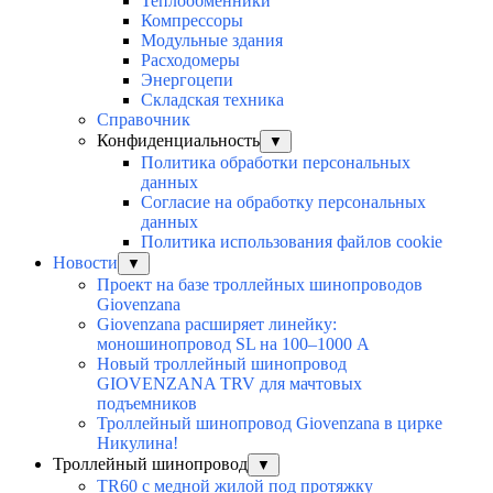
Теплообменники
Компрессоры
Модульные здания
Расходомеры
Энергоцепи
Складская техника
Справочник
Конфиденциальность
▼
Политика обработки персональных
данных
Согласие на обработку персональных
данных
Политика использования файлов cookie
Новости
▼
Проект на базе троллейных шинопроводов
Giovenzana
Giovenzana расширяет линейку:
моношинопровод SL на 100–1000 А
Новый троллейный шинопровод
GIOVENZANA TRV для мачтовых
подъемников
Троллейный шинопровод Giovenzana в цирке
Никулина!
Троллейный шинопровод
▼
TR60 с медной жилой под протяжку