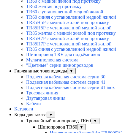
TR60 с медной жилой под протяжку
TR60 желтая под протяжку
TR60 с установленной медной жилой
TR60 синяя с установленной медной жилой
TR85H5P с медной жилой под протяжку
TR85H5P с установленной медной жилой
TR85 желтая с медной жилой под протяжку
TR85H7P с медной жилой под протяжку
TR85H7P с установленной медной жилой
TR85 синяя с установленной медной жилой
Шинопровод TRV для подъёмников
Мультиполюсная система
"Цветные" серии шинопроводов
Гирляндные токоподводы
▼
Подвесная кабельная система серии 30
Подвесная кабельная система серии 41
Подвесная кабельная система серии 41 inox
Тросовая линия
Двутавровая линия
Кабели
Каталоги
Коды для заказа
▼
Троллейный шинопровод TR60
▼
Шинопровод TR60
▼
Изоляционный короб 4м TR6000W