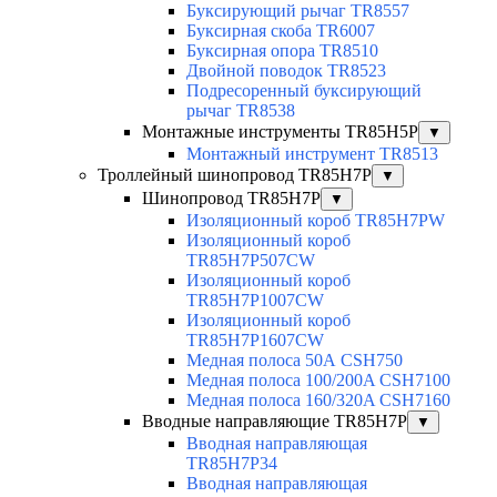
Буксирующий рычаг TR8557
Буксирная скоба TR6007
Буксирная опора TR8510
Двойной поводок TR8523
Подресоренный буксирующий
рычаг TR8538
Монтажные инструменты TR85H5P
▼
Монтажный инструмент TR8513
Троллейный шинопровод TR85H7P
▼
Шинопровод TR85H7P
▼
Изоляционный короб TR85H7PW
Изоляционный короб
TR85H7P507CW
Изоляционный короб
TR85H7P1007CW
Изоляционный короб
TR85H7P1607CW
Медная полоса 50А CSH750
Медная полоса 100/200A CSH7100
Медная полоса 160/320A CSH7160
Вводные направляющие TR85H7P
▼
Вводная направляющая
TR85H7P34
Вводная направляющая