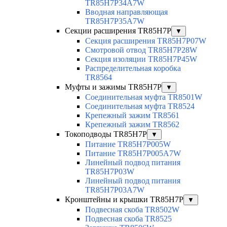
TR85H7P34A7W
Вводная направляющая
TR85H7P35A7W
Секции расширения TR85H7P
▼
Секция расширения TR85H7P07W
Смотровой отвод TR85H7P28W
Секция изоляции TR85H7P45W
Распределительная коробка
TR8564
Муфты и зажимы TR85H7P
▼
Соединительная муфта TR8501W
Соединительная муфта TR8524
Крепежный зажим TR8561
Крепежный зажим TR8562
Токоподводы TR85H7P
▼
Питание TR85H7P005W
Питание TR85H7P005A7W
Линейный подвод питания
TR85H7P03W
Линейный подвод питания
TR85H7P03A7W
Кронштейны и крышки TR85H7P
▼
Подвесная скоба TR8502W
Подвесная скоба TR8525