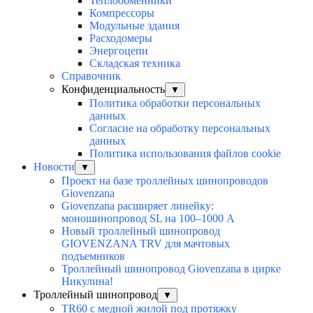
Теплообменники
Компрессоры
Модульные здания
Расходомеры
Энергоцепи
Складская техника
Справочник
Конфиденциальность
▼
Политика обработки персональных
данных
Согласие на обработку персональных
данных
Политика использования файлов cookie
Новости
▼
Проект на базе троллейных шинопроводов
Giovenzana
Giovenzana расширяет линейку:
моношинопровод SL на 100–1000 А
Новый троллейный шинопровод
GIOVENZANA TRV для мачтовых
подъемников
Троллейный шинопровод Giovenzana в цирке
Никулина!
Троллейный шинопровод
▼
TR60 с медной жилой под протяжку