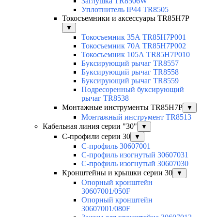
Заглушка TR8506W
Уплотнитель IP44 TR8505
Токосъемники и аксессуары TR85H7P
▼
Токосъемник 35А TR85H7P001
Токосъемник 70А TR85H7P002
Токосъемник 105А TR85H7P010
Буксирующий рычаг TR8557
Буксирующий рычаг TR8558
Буксирующий рычаг TR8559
Подресоренный буксирующий
рычаг TR8538
Монтажные инструменты TR85H7P
▼
Монтажный инструмент TR8513
Кабельная линия серии "30"
▼
С-профили серии 30
▼
С-профиль 30607001
С-профиль изогнутый 30607031
С-профиль изогнутый 30607030
Кронштейны и крышки серии 30
▼
Опорный кронштейн
30607001/050F
Опорный кронштейн
30607001/080F