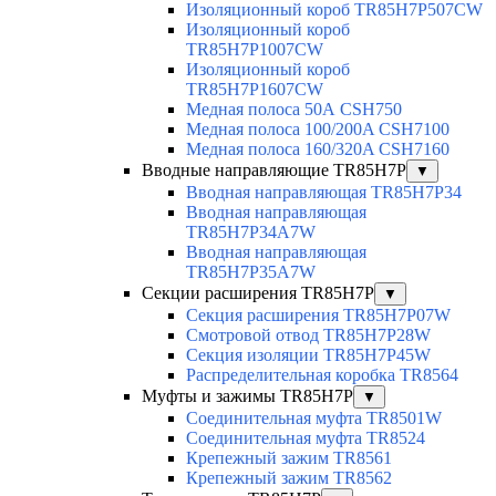
Изоляционный короб TR85H7P507CW
Изоляционный короб
TR85H7P1007CW
Изоляционный короб
TR85H7P1607CW
Медная полоса 50А CSH750
Медная полоса 100/200A CSH7100
Медная полоса 160/320A CSH7160
Вводные направляющие TR85H7P
▼
Вводная направляющая TR85H7P34
Вводная направляющая
TR85H7P34A7W
Вводная направляющая
TR85H7P35A7W
Секции расширения TR85H7P
▼
Секция расширения TR85H7P07W
Смотровой отвод TR85H7P28W
Секция изоляции TR85H7P45W
Распределительная коробка TR8564
Муфты и зажимы TR85H7P
▼
Соединительная муфта TR8501W
Соединительная муфта TR8524
Крепежный зажим TR8561
Крепежный зажим TR8562