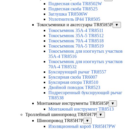
Подвесная скоба TR8502W
Подвесная скоба TR8525
Заглушка TR8506W
Уплотнитель IP44 TR8505
Токосъемники и аксессуары TR85H5P
▼
Токосъемник 35А-4 TR8511
Токосъемник 35А-5 TR8512
Токосъемник 70А-4 TR8518
Токосъемник 70А-5 TR8519
Токосъемник для изогнутых участков
35А-4 TR8516
Токосъемник для изогнутых участков
70А-4 TR8532
Буксирующий рычаг TR8557
Буксирная скоба TR6007
Буксирная опора TR8510
Двойной поводок TR8523
Подресоренный буксирующий рычаг
TR8538
Монтажные инструменты TR85H5P
▼
Монтажный инструмент TR8513
Троллейный шинопровод TR85H7P
▼
Шинопровод TR85H7P
▼
Изоляционный короб TR85H7PW