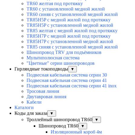
TR60 желтая под протяжку
TR60 с установленной медной жилой
TR60 синяя с установленной медной жилой
TR85H5P с медной жилой под протяжку
TR85H5P с установленной медной жилой
TR85 желтая с медной жилой под протяжку
TR85H7P с медной жилой под протяжку
TR85H7P с установленной медной жилой
TR85 синяя с установленной медной жилой
Шинопровод TRV для подъёмников
Мультиполюсная система
"Цветные" серии шинопроводов
Гирляндные токоподводы
▼
Подвесная кабельная система серии 30
Подвесная кабельная система серии 41
Подвесная кабельная система серии 41 inox
Тросовая линия
Двутавровая линия
Кабели
Каталоги
Коды для заказа
▼
Троллейный шинопровод TR60
▼
Шинопровод TR60
▼
Изоляционный короб 4м