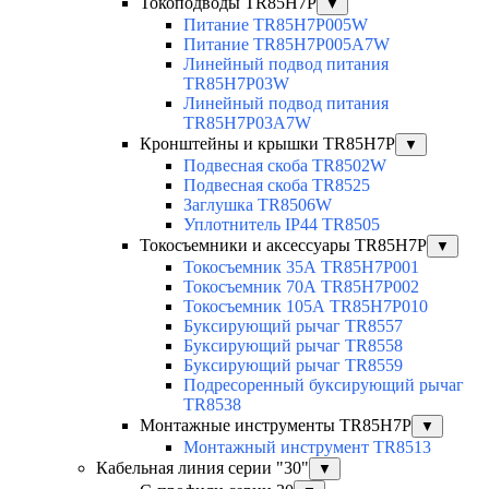
Токоподводы TR85H7P
▼
Питание TR85H7P005W
Питание TR85H7P005A7W
Линейный подвод питания
TR85H7P03W
Линейный подвод питания
TR85H7P03A7W
Кронштейны и крышки TR85H7P
▼
Подвесная скоба TR8502W
Подвесная скоба TR8525
Заглушка TR8506W
Уплотнитель IP44 TR8505
Токосъемники и аксессуары TR85H7P
▼
Токосъемник 35А TR85H7P001
Токосъемник 70А TR85H7P002
Токосъемник 105А TR85H7P010
Буксирующий рычаг TR8557
Буксирующий рычаг TR8558
Буксирующий рычаг TR8559
Подресоренный буксирующий рычаг
TR8538
Монтажные инструменты TR85H7P
▼
Монтажный инструмент TR8513
Кабельная линия серии "30"
▼