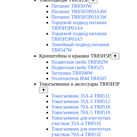
▼
Питание TR8503W
Питание TR85H5P03A4W
Питание TR85H5P03A5W
Торцевой подвод питания
TR85H5P03A4
Торцевой подвод питания
TR85H5P03A5
Линейный подвод питания
TR8547W
Кронштейны и крышки TR85H5P
▼
Подвесная скоба TR8502W
Подвесная скоба TR8525
Заглушка TR8506W
Уплотнитель IP44 TR8505
Токосъемники и аксессуары TR85H5P
▼
Токосъемник 35А-4 TR8511
Токосъемник 35А-5 TR8512
Токосъемник 70А-4 TR8518
Токосъемник 70А-5 TR8519
Токосъемник для изогнутых
участков 35А-4 TR8516
Токосъемник для изогнутых
участков 70А-4 TR8532