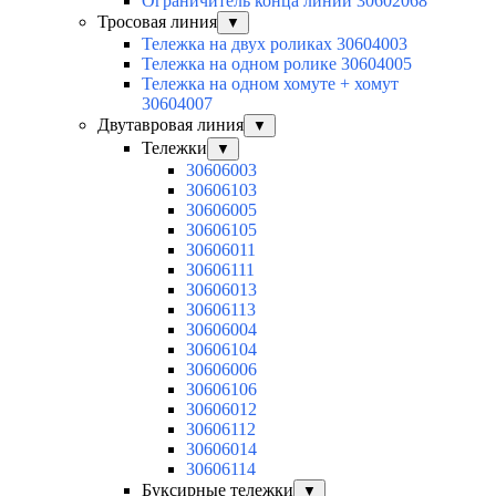
Ограничитель конца линии 30602068
Тросовая линия
▼
Тележка на двух роликах 30604003
Тележка на одном ролике 30604005
Тележка на одном хомуте + хомут
30604007
Двутавровая линия
▼
Тележки
▼
30606003
30606103
30606005
30606105
30606011
30606111
30606013
30606113
30606004
30606104
30606006
30606106
30606012
30606112
30606014
30606114
Буксирные тележки
▼