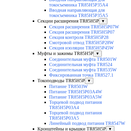
токосъемника TR85H5P35A4
Вводная направляющая для
токосъемника TR85H5P35A5
Секции расширения TR85H5P
▼
Секция расширения TR85H5P07W
Секция расширения TR85H5P07
Секция контроля TR85H5P28
Смотровой отвод TR85H5P28W
Секция изоляции TR85H5P45W
Муфты и зажимы TR85H5P
▼
Соединительная муфта TR8501W
Соединительная муфта TR8524
Соединительная муфта TR8535W
Фиксированная точка TR8527.1
Токоподводы TR85H5P
▼
Питание TR8503W
Питание TR85H5P03A4W
Питание TR85H5P03A5W
Торцевой подвод питания
TR85H5P03A4
Торцевой подвод питания
TR85H5P03A5
Линейный подвод питания TR8547W
Кронштейны и крышки TR85H5P
▼