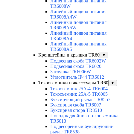
Линейный подвод питания
TR6008W
Линейный подвод питания
TR6008A4W
Линейный подвод питания
TR6008A5W
Линейный подвод питания
TR6008A4
Линейный подвод питания
TR6008A5
Кронштейны и крышки TR60
▼
Подвесная скоба TR6002W
Подвесная скоба TR6020
Заглушка TR6006W
Уплотнитель IP44 TR6012
Токосъемники и аксессуары TR60
▼
Токосъемник 25А-4 TR6004
Токосъемник 25А-5 TR6005
Буксирующий рычаг TR8557
Буксирная скоба TR6007
Буксирная опора TR8510
Поводок двойного токосъемника
TR6013
Подресоренный буксирующий
рычаг TR8538