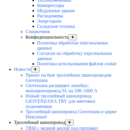
Теплообменники
Компрессоры
Модульные здания
Расходомеры
Энергоцепи
Складская техника
Справочник
Конфиденциальность
▼
Политика обработки персональных
данных
Согласие на обработку персональных
данных
Политика использования файлов cookie
Новости
▼
Проект на базе троллейных шинопроводов
Giovenzana
Giovenzana расширяет линейку:
моношинопровод SL на 100–1000 А
Новый троллейный шинопровод
GIOVENZANA TRV для мачтовых
подъемников
Троллейный шинопровод Giovenzana в цирке
Никулина!
Троллейный шинопровод
▼
TR60 с медной жилой под протяжку