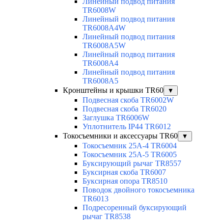
Линейный подвод питания
TR6008W
Линейный подвод питания
TR6008A4W
Линейный подвод питания
TR6008A5W
Линейный подвод питания
TR6008A4
Линейный подвод питания
TR6008A5
Кронштейны и крышки TR60
▼
Подвесная скоба TR6002W
Подвесная скоба TR6020
Заглушка TR6006W
Уплотнитель IP44 TR6012
Токосъемники и аксессуары TR60
▼
Токосъемник 25А-4 TR6004
Токосъемник 25А-5 TR6005
Буксирующий рычаг TR8557
Буксирная скоба TR6007
Буксирная опора TR8510
Поводок двойного токосъемника
TR6013
Подресоренный буксирующий
рычаг TR8538