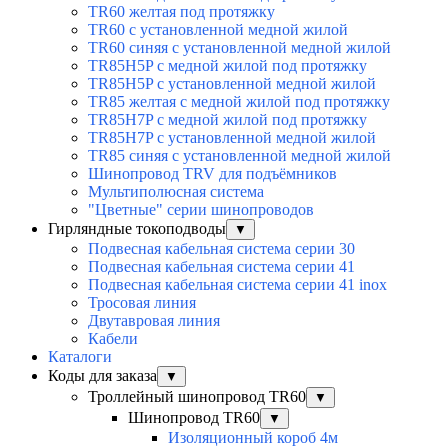
TR60 желтая под протяжку
TR60 с установленной медной жилой
TR60 синяя с установленной медной жилой
TR85H5P с медной жилой под протяжку
TR85H5P с установленной медной жилой
TR85 желтая с медной жилой под протяжку
TR85H7P с медной жилой под протяжку
TR85H7P с установленной медной жилой
TR85 синяя с установленной медной жилой
Шинопровод TRV для подъёмников
Мультиполюсная система
"Цветные" серии шинопроводов
Гирляндные токоподводы
▼
Подвесная кабельная система серии 30
Подвесная кабельная система серии 41
Подвесная кабельная система серии 41 inox
Тросовая линия
Двутавровая линия
Кабели
Каталоги
Коды для заказа
▼
Троллейный шинопровод TR60
▼
Шинопровод TR60
▼
Изоляционный короб 4м