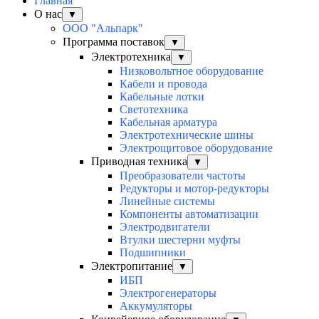
Главная
О нас
▼
ООО "Альпарк"
Программа поставок
▼
Электротехника
▼
Низковольтное оборудование
Кабели и провода
Кабельные лотки
Светотехника
Кабельная арматура
Электротехнические шины
Электрощитовое оборудование
Приводная техника
▼
Преобразователи частоты
Редукторы и мотор-редукторы
Линейные системы
Компоненты автоматизации
Электродвигатели
Втулки шестерни муфты
Подшипники
Электропитание
▼
ИБП
Электрогенераторы
Аккумуляторы