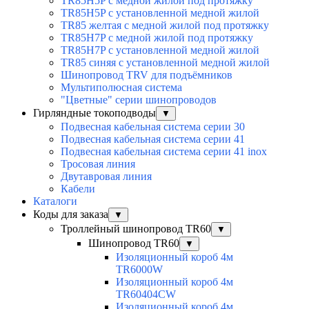
TR85H5P с медной жилой под протяжку
TR85H5P с установленной медной жилой
TR85 желтая с медной жилой под протяжку
TR85H7P с медной жилой под протяжку
TR85H7P с установленной медной жилой
TR85 синяя с установленной медной жилой
Шинопровод TRV для подъёмников
Мультиполюсная система
"Цветные" серии шинопроводов
Гирляндные токоподводы
▼
Подвесная кабельная система серии 30
Подвесная кабельная система серии 41
Подвесная кабельная система серии 41 inox
Тросовая линия
Двутавровая линия
Кабели
Каталоги
Коды для заказа
▼
Троллейный шинопровод TR60
▼
Шинопровод TR60
▼
Изоляционный короб 4м
TR6000W
Изоляционный короб 4м
TR60404CW
Изоляционный короб 4м