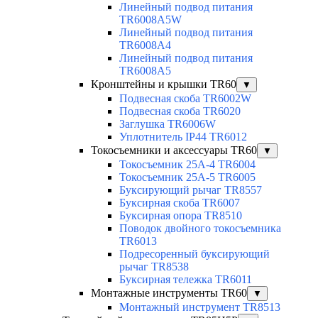
Линейный подвод питания
TR6008A5W
Линейный подвод питания
TR6008A4
Линейный подвод питания
TR6008A5
Кронштейны и крышки TR60
▼
Подвесная скоба TR6002W
Подвесная скоба TR6020
Заглушка TR6006W
Уплотнитель IP44 TR6012
Токосъемники и аксессуары TR60
▼
Токосъемник 25А-4 TR6004
Токосъемник 25А-5 TR6005
Буксирующий рычаг TR8557
Буксирная скоба TR6007
Буксирная опора TR8510
Поводок двойного токосъемника
TR6013
Подресоренный буксирующий
рычаг TR8538
Буксирная тележка TR6011
Монтажные инструменты TR60
▼
Монтажный инструмент TR8513