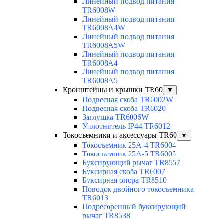
Линейный подвод питания
TR6008W
Линейный подвод питания
TR6008A4W
Линейный подвод питания
TR6008A5W
Линейный подвод питания
TR6008A4
Линейный подвод питания
TR6008A5
Кронштейны и крышки TR60
▼
Подвесная скоба TR6002W
Подвесная скоба TR6020
Заглушка TR6006W
Уплотнитель IP44 TR6012
Токосъемники и аксессуары TR60
▼
Токосъемник 25А-4 TR6004
Токосъемник 25А-5 TR6005
Буксирующий рычаг TR8557
Буксирная скоба TR6007
Буксирная опора TR8510
Поводок двойного токосъемника
TR6013
Подресоренный буксирующий
рычаг TR8538