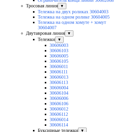
Ограничитель конца линии 30602068
Тросовая линия
▼
Тележка на двух роликах 30604003
Тележка на одном ролике 30604005
Тележка на одном хомуте + хомут
30604007
Двутавровая линия
▼
Тележки
▼
30606003
30606103
30606005
30606105
30606011
30606111
30606013
30606113
30606004
30606104
30606006
30606106
30606012
30606112
30606014
30606114
Буксирные тележки
▼