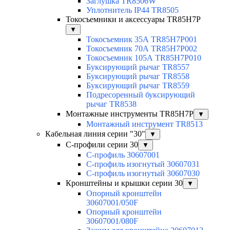
Заглушка TR8506W
Уплотнитель IP44 TR8505
Токосъемники и аксессуары TR85H7P
▼
Токосъемник 35А TR85H7P001
Токосъемник 70А TR85H7P002
Токосъемник 105А TR85H7P010
Буксирующий рычаг TR8557
Буксирующий рычаг TR8558
Буксирующий рычаг TR8559
Подресоренный буксирующий
рычаг TR8538
Монтажные инструменты TR85H7P
▼
Монтажный инструмент TR8513
Кабельная линия серии "30"
▼
С-профили серии 30
▼
С-профиль 30607001
С-профиль изогнутый 30607031
С-профиль изогнутый 30607030
Кронштейны и крышки серии 30
▼
Опорный кронштейн
30607001/050F
Опорный кронштейн
30607001/080F