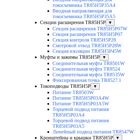
токосъемника TR85H5P35A4
Вводная направляющая для
токосъемника TR85H5P35A5
Секции расширения TR85H5P
▼
Секция расширения TR85H5P07W
Секция расширения TR85H5P07
Секция контроля TR85H5P28
Смотровой отвод TR85H5P28W
Секция изоляции TR85H5P45W
Муфты и зажимы TR85H5P
▼
Соединительная муфта TR8501W
Соединительная муфта TR8524
Соединительная муфта TR8535W
Фиксированная точка TR8527.1
Токоподводы TR85H5P
▼
Питание TR8503W
Питание TR85H5P03A4W
Питание TR85H5P03A5W
Торцевой подвод питания
TR85H5P03A4
Торцевой подвод питания
TR85H5P03A5
Линейный подвод питания TR8547W
Кронштейны и крышки TR85H5P
▼