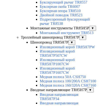
Буксирующий рычаг TR8557
Буксирная скоба TR6007
Буксирная опора TR8510
Двойной поводок TR8523
Подресоренный буксирующий
рычаг TR8538
Монтажные инструменты TR85H5P
▼
Монтажный инструмент TR8513
Троллейный шинопровод TR85H7P
▼
Шинопровод TR85H7P
▼
Изоляционный короб TR85H7PW
Изоляционный короб
TR85H7P507CW
Изоляционный короб
TR85H7P1007CW
Изоляционный короб
TR85H7P1607CW
Медная полоса 50А CSH750
Медная полоса 100/200A CSH7100
Медная полоса 160/320A CSH7160
Вводные направляющие TR85H7P
▼
Вводная направляющая
TR85H7P34
Вводная направляющая