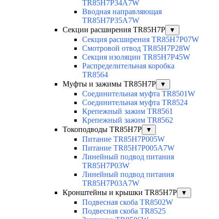
TR85H7P34A7W
Вводная направляющая
TR85H7P35A7W
Секции расширения TR85H7P
▼
Секция расширения TR85H7P07W
Смотровой отвод TR85H7P28W
Секция изоляции TR85H7P45W
Распределительная коробка
TR8564
Муфты и зажимы TR85H7P
▼
Соединительная муфта TR8501W
Соединительная муфта TR8524
Крепежный зажим TR8561
Крепежный зажим TR8562
Токоподводы TR85H7P
▼
Питание TR85H7P005W
Питание TR85H7P005A7W
Линейный подвод питания
TR85H7P03W
Линейный подвод питания
TR85H7P03A7W
Кронштейны и крышки TR85H7P
▼
Подвесная скоба TR8502W
Подвесная скоба TR8525