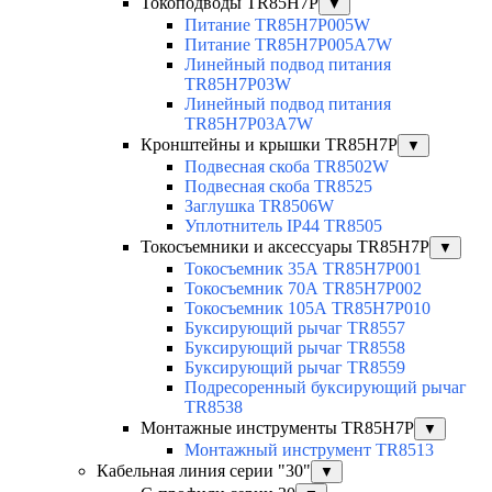
Токоподводы TR85H7P
▼
Питание TR85H7P005W
Питание TR85H7P005A7W
Линейный подвод питания
TR85H7P03W
Линейный подвод питания
TR85H7P03A7W
Кронштейны и крышки TR85H7P
▼
Подвесная скоба TR8502W
Подвесная скоба TR8525
Заглушка TR8506W
Уплотнитель IP44 TR8505
Токосъемники и аксессуары TR85H7P
▼
Токосъемник 35А TR85H7P001
Токосъемник 70А TR85H7P002
Токосъемник 105А TR85H7P010
Буксирующий рычаг TR8557
Буксирующий рычаг TR8558
Буксирующий рычаг TR8559
Подресоренный буксирующий рычаг
TR8538
Монтажные инструменты TR85H7P
▼
Монтажный инструмент TR8513
Кабельная линия серии "30"
▼