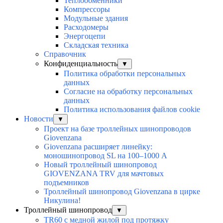
Теплообменники
Компрессоры
Модульные здания
Расходомеры
Энергоцепи
Складская техника
Справочник
Конфиденциальность
▼
Политика обработки персональных
данных
Согласие на обработку персональных
данных
Политика использования файлов cookie
Новости
▼
Проект на базе троллейных шинопроводов
Giovenzana
Giovenzana расширяет линейку:
моношинопровод SL на 100–1000 А
Новый троллейный шинопровод
GIOVENZANA TRV для мачтовых
подъемников
Троллейный шинопровод Giovenzana в цирке
Никулина!
Троллейный шинопровод
▼
TR60 с медной жилой под протяжку