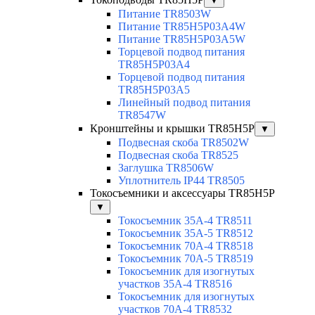
▼
Питание TR8503W
Питание TR85H5P03A4W
Питание TR85H5P03A5W
Торцевой подвод питания
TR85H5P03A4
Торцевой подвод питания
TR85H5P03A5
Линейный подвод питания
TR8547W
Кронштейны и крышки TR85H5P
▼
Подвесная скоба TR8502W
Подвесная скоба TR8525
Заглушка TR8506W
Уплотнитель IP44 TR8505
Токосъемники и аксессуары TR85H5P
▼
Токосъемник 35А-4 TR8511
Токосъемник 35А-5 TR8512
Токосъемник 70А-4 TR8518
Токосъемник 70А-5 TR8519
Токосъемник для изогнутых
участков 35А-4 TR8516
Токосъемник для изогнутых
участков 70А-4 TR8532