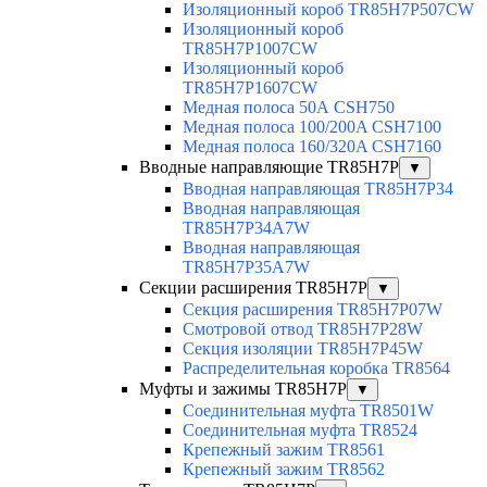
Изоляционный короб TR85H7P507CW
Изоляционный короб
TR85H7P1007CW
Изоляционный короб
TR85H7P1607CW
Медная полоса 50А CSH750
Медная полоса 100/200A CSH7100
Медная полоса 160/320A CSH7160
Вводные направляющие TR85H7P
▼
Вводная направляющая TR85H7P34
Вводная направляющая
TR85H7P34A7W
Вводная направляющая
TR85H7P35A7W
Секции расширения TR85H7P
▼
Секция расширения TR85H7P07W
Смотровой отвод TR85H7P28W
Секция изоляции TR85H7P45W
Распределительная коробка TR8564
Муфты и зажимы TR85H7P
▼
Соединительная муфта TR8501W
Соединительная муфта TR8524
Крепежный зажим TR8561
Крепежный зажим TR8562