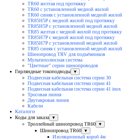
TR60 желтая под протяжку
TR60 с установленной медной жилой
TR60 синяя с установленной медной жилой
TR85H5P с медной жилой под протяжку
TR85H5P с установленной медной жилой
TR85 желтая с медной жилой под протяжку
TR85H7P с медной жилой под протяжку
TR85H7P с установленной медной жилой
TR85 синяя с установленной медной жилой
Шинопровод TRV для подъёмников
Мультиполюсная система
"Цветные" серии шинопроводов
Гирляндные токоподводы
▼
Подвесная кабельная система серии 30
Подвесная кабельная система серии 41
Подвесная кабельная система серии 41 inox
Тросовая линия
Двутавровая линия
Кабели
Каталоги
Коды для заказа
▼
Троллейный шинопровод TR60
▼
Шинопровод TR60
▼
Изоляционный короб 4м