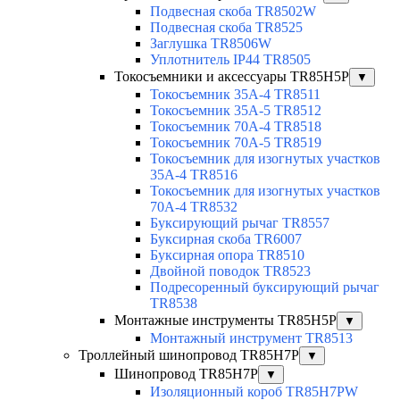
Подвесная скоба TR8502W
Подвесная скоба TR8525
Заглушка TR8506W
Уплотнитель IP44 TR8505
Токосъемники и аксессуары TR85H5P
▼
Токосъемник 35А-4 TR8511
Токосъемник 35А-5 TR8512
Токосъемник 70А-4 TR8518
Токосъемник 70А-5 TR8519
Токосъемник для изогнутых участков
35А-4 TR8516
Токосъемник для изогнутых участков
70А-4 TR8532
Буксирующий рычаг TR8557
Буксирная скоба TR6007
Буксирная опора TR8510
Двойной поводок TR8523
Подресоренный буксирующий рычаг
TR8538
Монтажные инструменты TR85H5P
▼
Монтажный инструмент TR8513
Троллейный шинопровод TR85H7P
▼
Шинопровод TR85H7P
▼
Изоляционный короб TR85H7PW