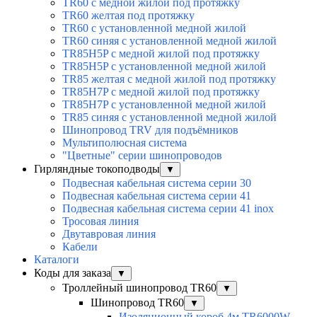
TR60 с медной жилой под протяжку
TR60 желтая под протяжку
TR60 с установленной медной жилой
TR60 синяя с установленной медной жилой
TR85H5P с медной жилой под протяжку
TR85H5P с установленной медной жилой
TR85 желтая с медной жилой под протяжку
TR85H7P с медной жилой под протяжку
TR85H7P с установленной медной жилой
TR85 синяя с установленной медной жилой
Шинопровод TRV для подъёмников
Мультиполюсная система
"Цветные" серии шинопроводов
Гирляндные токоподводы
▼
Подвесная кабельная система серии 30
Подвесная кабельная система серии 41
Подвесная кабельная система серии 41 inox
Тросовая линия
Двутавровая линия
Кабели
Каталоги
Коды для заказа
▼
Троллейный шинопровод TR60
▼
Шинопровод TR60
▼
Изоляционный короб 4м TR6000W