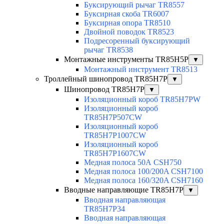
Буксирующий рычаг TR8557
Буксирная скоба TR6007
Буксирная опора TR8510
Двойной поводок TR8523
Подресоренный буксирующий
рычаг TR8538
Монтажные инструменты TR85H5P
▼
Монтажный инструмент TR8513
Троллейный шинопровод TR85H7P
▼
Шинопровод TR85H7P
▼
Изоляционный короб TR85H7PW
Изоляционный короб
TR85H7P507CW
Изоляционный короб
TR85H7P1007CW
Изоляционный короб
TR85H7P1607CW
Медная полоса 50А CSH750
Медная полоса 100/200A CSH7100
Медная полоса 160/320A CSH7160
Вводные направляющие TR85H7P
▼
Вводная направляющая
TR85H7P34
Вводная направляющая