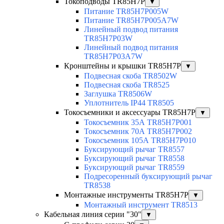
Токоподводы TR85H7P
▼
Питание TR85H7P005W
Питание TR85H7P005A7W
Линейный подвод питания
TR85H7P03W
Линейный подвод питания
TR85H7P03A7W
Кронштейны и крышки TR85H7P
▼
Подвесная скоба TR8502W
Подвесная скоба TR8525
Заглушка TR8506W
Уплотнитель IP44 TR8505
Токосъемники и аксессуары TR85H7P
▼
Токосъемник 35А TR85H7P001
Токосъемник 70А TR85H7P002
Токосъемник 105А TR85H7P010
Буксирующий рычаг TR8557
Буксирующий рычаг TR8558
Буксирующий рычаг TR8559
Подресоренный буксирующий рычаг
TR8538
Монтажные инструменты TR85H7P
▼
Монтажный инструмент TR8513
Кабельная линия серии "30"
▼