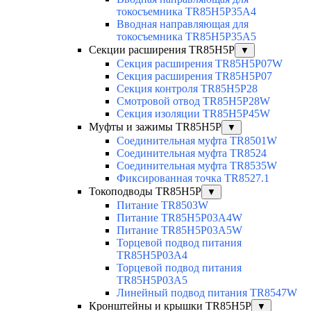
токосъемника TR85H5P35A4
Вводная направляющая для
токосъемника TR85H5P35A5
Секции расширения TR85H5P
▼
Секция расширения TR85H5P07W
Секция расширения TR85H5P07
Секция контроля TR85H5P28
Смотровой отвод TR85H5P28W
Секция изоляции TR85H5P45W
Муфты и зажимы TR85H5P
▼
Соединительная муфта TR8501W
Соединительная муфта TR8524
Соединительная муфта TR8535W
Фиксированная точка TR8527.1
Токоподводы TR85H5P
▼
Питание TR8503W
Питание TR85H5P03A4W
Питание TR85H5P03A5W
Торцевой подвод питания
TR85H5P03A4
Торцевой подвод питания
TR85H5P03A5
Линейный подвод питания TR8547W
Кронштейны и крышки TR85H5P
▼