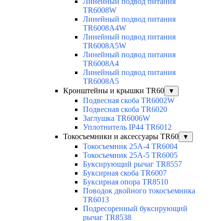
Линейный подвод питания
TR6008W
Линейный подвод питания
TR6008A4W
Линейный подвод питания
TR6008A5W
Линейный подвод питания
TR6008A4
Линейный подвод питания
TR6008A5
Кронштейны и крышки TR60
▼
Подвесная скоба TR6002W
Подвесная скоба TR6020
Заглушка TR6006W
Уплотнитель IP44 TR6012
Токосъемники и аксессуары TR60
▼
Токосъемник 25А-4 TR6004
Токосъемник 25А-5 TR6005
Буксирующий рычаг TR8557
Буксирная скоба TR6007
Буксирная опора TR8510
Поводок двойного токосъемника
TR6013
Подресоренный буксирующий
рычаг TR8538