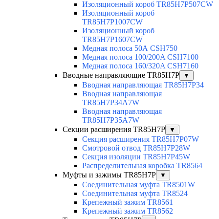
Изоляционный короб TR85H7P507CW
Изоляционный короб
TR85H7P1007CW
Изоляционный короб
TR85H7P1607CW
Медная полоса 50А CSH750
Медная полоса 100/200A CSH7100
Медная полоса 160/320A CSH7160
Вводные направляющие TR85H7P
▼
Вводная направляющая TR85H7P34
Вводная направляющая
TR85H7P34A7W
Вводная направляющая
TR85H7P35A7W
Секции расширения TR85H7P
▼
Секция расширения TR85H7P07W
Смотровой отвод TR85H7P28W
Секция изоляции TR85H7P45W
Распределительная коробка TR8564
Муфты и зажимы TR85H7P
▼
Соединительная муфта TR8501W
Соединительная муфта TR8524
Крепежный зажим TR8561
Крепежный зажим TR8562