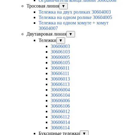
Ограничитель конца линии 30602068
Тросовая линия
▼
Тележка на двух роликах 30604003
Тележка на одном ролике 30604005
Тележка на одном хомуте + хомут
30604007
Двутавровая линия
▼
Тележки
▼
30606003
30606103
30606005
30606105
30606011
30606111
30606013
30606113
30606004
30606104
30606006
30606106
30606012
30606112
30606014
30606114
Буксирные тележки
▼