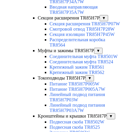
TR85H7P34A7W
Вводная направляющая
TR85H7P35A7W
Секции расширения TR85H7P
▼
Секция расширения TR85H7P07W
Смотровой отвод TR85H7P28W
Секция изоляции TR85H7P45W
Распределительная коробка
TR8564
Муфты и зажимы TR85H7P
▼
Соединительная муфта TR8501W
Соединительная муфта TR8524
Крепежный зажим TR8561
Крепежный зажим TR8562
Токоподводы TR85H7P
▼
Питание TR85H7P005W
Питание TR85H7P005A7W
Линейный подвод питания
TR85H7P03W
Линейный подвод питания
TR85H7P03A7W
Кронштейны и крышки TR85H7P
▼
Подвесная скоба TR8502W
Подвесная скоба TR8525