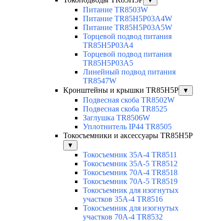
▼
Питание TR8503W
Питание TR85H5P03A4W
Питание TR85H5P03A5W
Торцевой подвод питания
TR85H5P03A4
Торцевой подвод питания
TR85H5P03A5
Линейный подвод питания
TR8547W
Кронштейны и крышки TR85H5P
▼
Подвесная скоба TR8502W
Подвесная скоба TR8525
Заглушка TR8506W
Уплотнитель IP44 TR8505
Токосъемники и аксессуары TR85H5P
▼
Токосъемник 35А-4 TR8511
Токосъемник 35А-5 TR8512
Токосъемник 70А-4 TR8518
Токосъемник 70А-5 TR8519
Токосъемник для изогнутых
участков 35А-4 TR8516
Токосъемник для изогнутых
участков 70А-4 TR8532