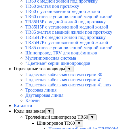
TR60 с медной жилой под протяжку
TR60 желтая под протяжку
TR60 с установленной медной жилой
TR60 синяя с установленной медной жилой
TR85H5P с медной жилой под протяжку
TR85H5P с установленной медной жилой
TR85 желтая с медной жилой под протяжку
TR85H7P с медной жилой под протяжку
TR85H7P с установленной медной жилой
TR85 синяя с установленной медной жилой
Шинопровод TRV для подъёмников
Мультиполюсная система
"Цветные" серии шинопроводов
Гирляндные токоподводы
▼
Подвесная кабельная система серии 30
Подвесная кабельная система серии 41
Подвесная кабельная система серии 41 inox
Тросовая линия
Двутавровая линия
Кабели
Каталоги
Коды для заказа
▼
Троллейный шинопровод TR60
▼
Шинопровод TR60
▼
Изоляционный короб 4м TR6000W