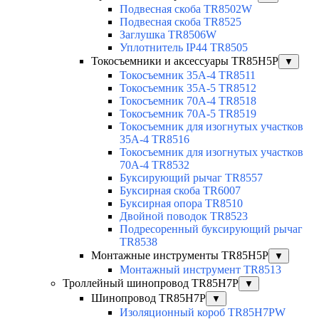
Подвесная скоба TR8502W
Подвесная скоба TR8525
Заглушка TR8506W
Уплотнитель IP44 TR8505
Токосъемники и аксессуары TR85H5P
▼
Токосъемник 35А-4 TR8511
Токосъемник 35А-5 TR8512
Токосъемник 70А-4 TR8518
Токосъемник 70А-5 TR8519
Токосъемник для изогнутых участков
35А-4 TR8516
Токосъемник для изогнутых участков
70А-4 TR8532
Буксирующий рычаг TR8557
Буксирная скоба TR6007
Буксирная опора TR8510
Двойной поводок TR8523
Подресоренный буксирующий рычаг
TR8538
Монтажные инструменты TR85H5P
▼
Монтажный инструмент TR8513
Троллейный шинопровод TR85H7P
▼
Шинопровод TR85H7P
▼
Изоляционный короб TR85H7PW