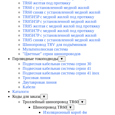
TR60 желтая под протяжку
TR60 с установленной медной жилой
TR60 синяя с установленной медной жилой
TR85H5P с медной жилой под протяжку
TR85H5P с установленной медной жилой
TR85 желтая с медной жилой под протяжку
TR85H7P с медной жилой под протяжку
TR85H7P с установленной медной жилой
TR85 синяя с установленной медной жилой
Шинопровод TRV для подъёмников
Мультиполюсная система
"Цветные" серии шинопроводов
Гирляндные токоподводы
▼
Подвесная кабельная система серии 30
Подвесная кабельная система серии 41
Подвесная кабельная система серии 41 inox
Тросовая линия
Двутавровая линия
Кабели
Каталоги
Коды для заказа
▼
Троллейный шинопровод TR60
▼
Шинопровод TR60
▼
Изоляционный короб 4м