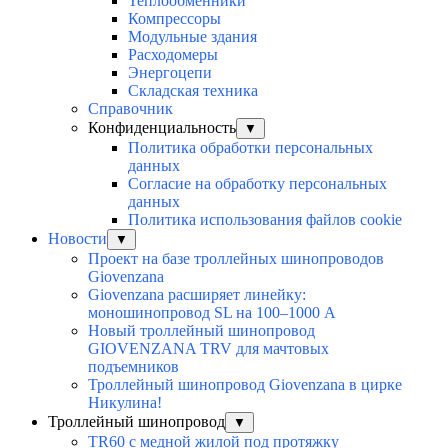
Теплообменники
Компрессоры
Модульные здания
Расходомеры
Энергоцепи
Складская техника
Справочник
Конфиденциальность
▼
Политика обработки персональных
данных
Согласие на обработку персональных
данных
Политика использования файлов cookie
Новости
▼
Проект на базе троллейных шинопроводов
Giovenzana
Giovenzana расширяет линейку:
моношинопровод SL на 100–1000 А
Новый троллейный шинопровод
GIOVENZANA TRV для мачтовых
подъемников
Троллейный шинопровод Giovenzana в цирке
Никулина!
Троллейный шинопровод
▼
TR60 с медной жилой под протяжку