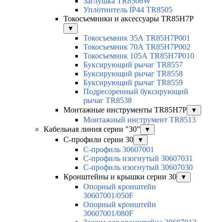
Заглушка TR8506W
Уплотнитель IP44 TR8505
Токосъемники и аксессуары TR85H7P
▼
Токосъемник 35А TR85H7P001
Токосъемник 70А TR85H7P002
Токосъемник 105А TR85H7P010
Буксирующий рычаг TR8557
Буксирующий рычаг TR8558
Буксирующий рычаг TR8559
Подресоренный буксирующий
рычаг TR8538
Монтажные инструменты TR85H7P
▼
Монтажный инструмент TR8513
Кабельная линия серии "30"
▼
С-профили серии 30
▼
С-профиль 30607001
С-профиль изогнутый 30607031
С-профиль изогнутый 30607030
Кронштейны и крышки серии 30
▼
Опорный кронштейн
30607001/050F
Опорный кронштейн
30607001/080F